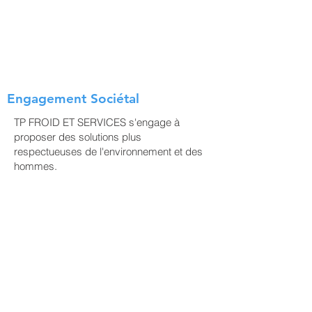
Régulation
électronique
Engagement Sociétal
TP FROID ET SERVICES s'engage à
proposer des solutions plus
respectueuses de l'environnement et des
hommes.
Assurer la sécurité de
nos collaborateurs et
sous-traitants en réduisant
significativement le
nombre d’accidents du